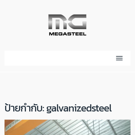
Toggle
navigation
ป้ายกำกับ:
galvanizedsteel